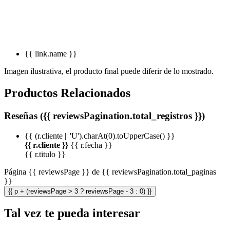
{{ link.name }}
Imagen ilustrativa, el producto final puede diferir de lo mostrado.
Productos Relacionados
Reseñas ({{ reviewsPagination.total_registros }})
{{ (r.cliente || 'U').charAt(0).toUpperCase() }}
{{ r.cliente }}
{{ r.fecha }}
{{ r.titulo }}
Página {{ reviewsPage }} de {{ reviewsPagination.total_paginas
}}
{{ p + (reviewsPage > 3 ? reviewsPage - 3 : 0) }}
Tal vez te pueda interesar