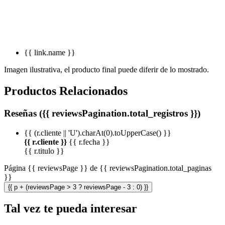
{{ link.name }}
Imagen ilustrativa, el producto final puede diferir de lo mostrado.
Productos Relacionados
Reseñas ({{ reviewsPagination.total_registros }})
{{ (r.cliente || 'U').charAt(0).toUpperCase() }}
{{ r.cliente }}
{{ r.fecha }}
{{ r.titulo }}
Página {{ reviewsPage }} de {{ reviewsPagination.total_paginas
}}
{{ p + (reviewsPage > 3 ? reviewsPage - 3 : 0) }}
Tal vez te pueda interesar