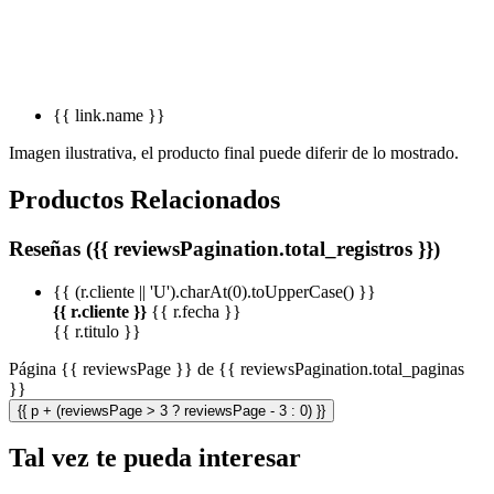
{{ link.name }}
Imagen ilustrativa, el producto final puede diferir de lo mostrado.
Productos Relacionados
Reseñas ({{ reviewsPagination.total_registros }})
{{ (r.cliente || 'U').charAt(0).toUpperCase() }}
{{ r.cliente }}
{{ r.fecha }}
{{ r.titulo }}
Página {{ reviewsPage }} de {{ reviewsPagination.total_paginas
}}
{{ p + (reviewsPage > 3 ? reviewsPage - 3 : 0) }}
Tal vez te pueda interesar