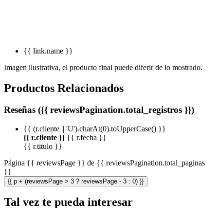
{{ link.name }}
Imagen ilustrativa, el producto final puede diferir de lo mostrado.
Productos Relacionados
Reseñas ({{ reviewsPagination.total_registros }})
{{ (r.cliente || 'U').charAt(0).toUpperCase() }}
{{ r.cliente }}
{{ r.fecha }}
{{ r.titulo }}
Página {{ reviewsPage }} de {{ reviewsPagination.total_paginas
}}
{{ p + (reviewsPage > 3 ? reviewsPage - 3 : 0) }}
Tal vez te pueda interesar