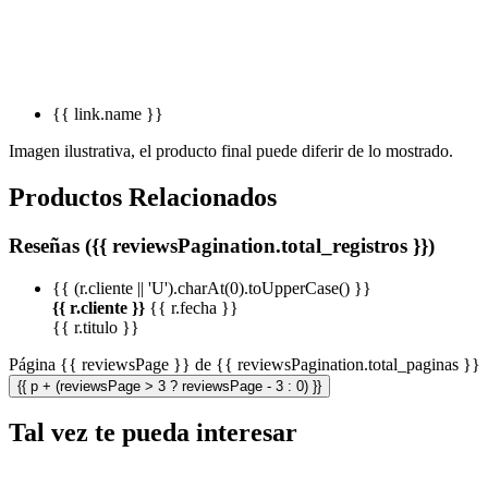
{{ link.name }}
Imagen ilustrativa, el producto final puede diferir de lo mostrado.
Productos Relacionados
Reseñas ({{ reviewsPagination.total_registros }})
{{ (r.cliente || 'U').charAt(0).toUpperCase() }}
{{ r.cliente }}
{{ r.fecha }}
{{ r.titulo }}
Página {{ reviewsPage }} de {{ reviewsPagination.total_paginas }}
{{ p + (reviewsPage > 3 ? reviewsPage - 3 : 0) }}
Tal vez te pueda interesar