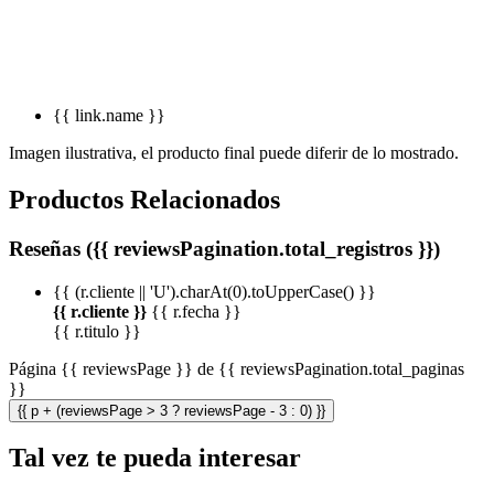
{{ link.name }}
Imagen ilustrativa, el producto final puede diferir de lo mostrado.
Productos Relacionados
Reseñas ({{ reviewsPagination.total_registros }})
{{ (r.cliente || 'U').charAt(0).toUpperCase() }}
{{ r.cliente }}
{{ r.fecha }}
{{ r.titulo }}
Página {{ reviewsPage }} de {{ reviewsPagination.total_paginas
}}
{{ p + (reviewsPage > 3 ? reviewsPage - 3 : 0) }}
Tal vez te pueda interesar