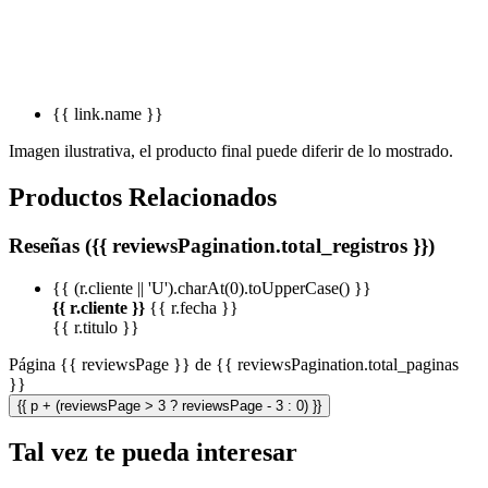
{{ link.name }}
Imagen ilustrativa, el producto final puede diferir de lo mostrado.
Productos Relacionados
Reseñas ({{ reviewsPagination.total_registros }})
{{ (r.cliente || 'U').charAt(0).toUpperCase() }}
{{ r.cliente }}
{{ r.fecha }}
{{ r.titulo }}
Página {{ reviewsPage }} de {{ reviewsPagination.total_paginas
}}
{{ p + (reviewsPage > 3 ? reviewsPage - 3 : 0) }}
Tal vez te pueda interesar