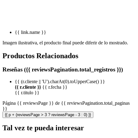
{{ link.name }}
Imagen ilustrativa, el producto final puede diferir de lo mostrado.
Productos Relacionados
Reseñas ({{ reviewsPagination.total_registros }})
{{ (r.cliente || 'U').charAt(0).toUpperCase() }}
{{ r.cliente }}
{{ r.fecha }}
{{ r.titulo }}
Página {{ reviewsPage }} de {{ reviewsPagination.total_paginas
}}
{{ p + (reviewsPage > 3 ? reviewsPage - 3 : 0) }}
Tal vez te pueda interesar