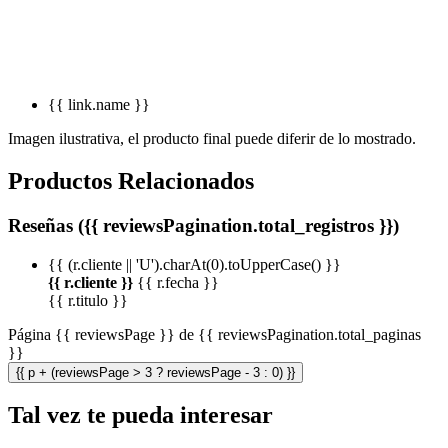
{{ link.name }}
Imagen ilustrativa, el producto final puede diferir de lo mostrado.
Productos Relacionados
Reseñas ({{ reviewsPagination.total_registros }})
{{ (r.cliente || 'U').charAt(0).toUpperCase() }}
{{ r.cliente }}
{{ r.fecha }}
{{ r.titulo }}
Página {{ reviewsPage }} de {{ reviewsPagination.total_paginas
}}
{{ p + (reviewsPage > 3 ? reviewsPage - 3 : 0) }}
Tal vez te pueda interesar