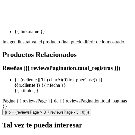
{{ link.name }}
Imagen ilustrativa, el producto final puede diferir de lo mostrado.
Productos Relacionados
Reseñas ({{ reviewsPagination.total_registros }})
{{ (r.cliente || 'U').charAt(0).toUpperCase() }}
{{ r.cliente }}
{{ r.fecha }}
{{ r.titulo }}
Página {{ reviewsPage }} de {{ reviewsPagination.total_paginas
}}
{{ p + (reviewsPage > 3 ? reviewsPage - 3 : 0) }}
Tal vez te pueda interesar