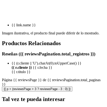
{{ link.name }}
Imagen ilustrativa, el producto final puede diferir de lo mostrado.
Productos Relacionados
Reseñas ({{ reviewsPagination.total_registros }})
{{ (r.cliente || 'U').charAt(0).toUpperCase() }}
{{ r.cliente }}
{{ r.fecha }}
{{ r.titulo }}
Página {{ reviewsPage }} de {{ reviewsPagination.total_paginas
}}
{{ p + (reviewsPage > 3 ? reviewsPage - 3 : 0) }}
Tal vez te pueda interesar