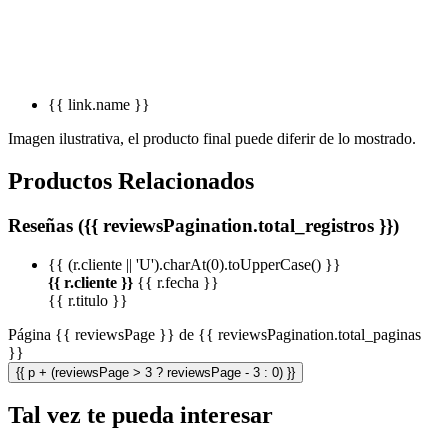
{{ link.name }}
Imagen ilustrativa, el producto final puede diferir de lo mostrado.
Productos Relacionados
Reseñas ({{ reviewsPagination.total_registros }})
{{ (r.cliente || 'U').charAt(0).toUpperCase() }}
{{ r.cliente }}
{{ r.fecha }}
{{ r.titulo }}
Página {{ reviewsPage }} de {{ reviewsPagination.total_paginas
}}
{{ p + (reviewsPage > 3 ? reviewsPage - 3 : 0) }}
Tal vez te pueda interesar