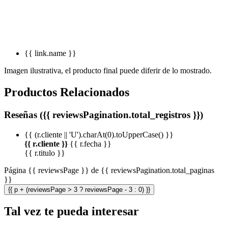
{{ link.name }}
Imagen ilustrativa, el producto final puede diferir de lo mostrado.
Productos Relacionados
Reseñas ({{ reviewsPagination.total_registros }})
{{ (r.cliente || 'U').charAt(0).toUpperCase() }}
{{ r.cliente }}
{{ r.fecha }}
{{ r.titulo }}
Página {{ reviewsPage }} de {{ reviewsPagination.total_paginas
}}
{{ p + (reviewsPage > 3 ? reviewsPage - 3 : 0) }}
Tal vez te pueda interesar