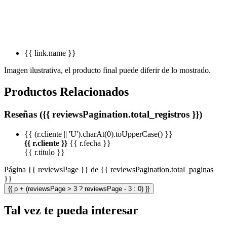
{{ link.name }}
Imagen ilustrativa, el producto final puede diferir de lo mostrado.
Productos Relacionados
Reseñas ({{ reviewsPagination.total_registros }})
{{ (r.cliente || 'U').charAt(0).toUpperCase() }}
{{ r.cliente }}
{{ r.fecha }}
{{ r.titulo }}
Página {{ reviewsPage }} de {{ reviewsPagination.total_paginas
}}
{{ p + (reviewsPage > 3 ? reviewsPage - 3 : 0) }}
Tal vez te pueda interesar