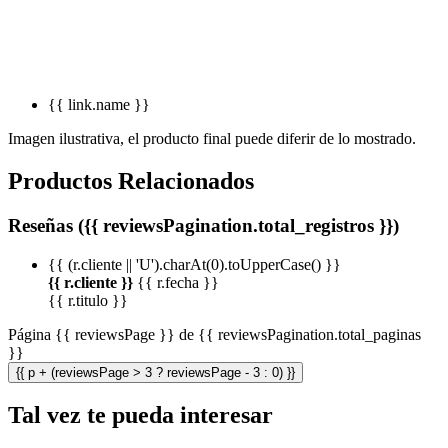
{{ link.name }}
Imagen ilustrativa, el producto final puede diferir de lo mostrado.
Productos Relacionados
Reseñas ({{ reviewsPagination.total_registros }})
{{ (r.cliente || 'U').charAt(0).toUpperCase() }}
{{ r.cliente }}
{{ r.fecha }}
{{ r.titulo }}
Página {{ reviewsPage }} de {{ reviewsPagination.total_paginas
}}
{{ p + (reviewsPage > 3 ? reviewsPage - 3 : 0) }}
Tal vez te pueda interesar