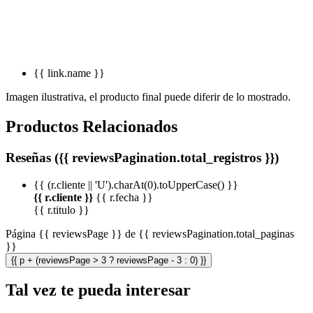
{{ link.name }}
Imagen ilustrativa, el producto final puede diferir de lo mostrado.
Productos Relacionados
Reseñas ({{ reviewsPagination.total_registros }})
{{ (r.cliente || 'U').charAt(0).toUpperCase() }}
{{ r.cliente }}
{{ r.fecha }}
{{ r.titulo }}
Página {{ reviewsPage }} de {{ reviewsPagination.total_paginas
}}
{{ p + (reviewsPage > 3 ? reviewsPage - 3 : 0) }}
Tal vez te pueda interesar