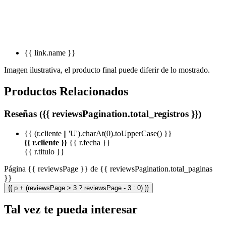
{{ link.name }}
Imagen ilustrativa, el producto final puede diferir de lo mostrado.
Productos Relacionados
Reseñas ({{ reviewsPagination.total_registros }})
{{ (r.cliente || 'U').charAt(0).toUpperCase() }}
{{ r.cliente }}
{{ r.fecha }}
{{ r.titulo }}
Página {{ reviewsPage }} de {{ reviewsPagination.total_paginas
}}
{{ p + (reviewsPage > 3 ? reviewsPage - 3 : 0) }}
Tal vez te pueda interesar