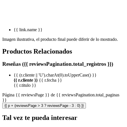
{{ link.name }}
Imagen ilustrativa, el producto final puede diferir de lo mostrado.
Productos Relacionados
Reseñas ({{ reviewsPagination.total_registros }})
{{ (r.cliente || 'U').charAt(0).toUpperCase() }}
{{ r.cliente }}
{{ r.fecha }}
{{ r.titulo }}
Página {{ reviewsPage }} de {{ reviewsPagination.total_paginas
}}
{{ p + (reviewsPage > 3 ? reviewsPage - 3 : 0) }}
Tal vez te pueda interesar