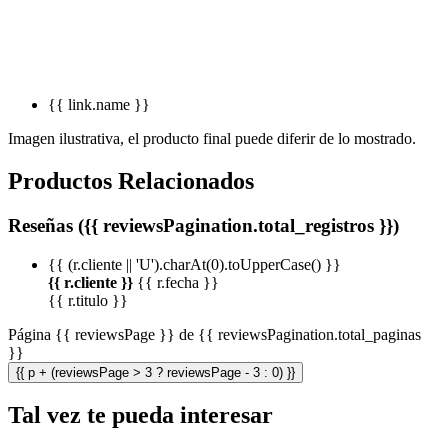
{{ link.name }}
Imagen ilustrativa, el producto final puede diferir de lo mostrado.
Productos Relacionados
Reseñas ({{ reviewsPagination.total_registros }})
{{ (r.cliente || 'U').charAt(0).toUpperCase() }}
{{ r.cliente }}
{{ r.fecha }}
{{ r.titulo }}
Página {{ reviewsPage }} de {{ reviewsPagination.total_paginas
}}
{{ p + (reviewsPage > 3 ? reviewsPage - 3 : 0) }}
Tal vez te pueda interesar