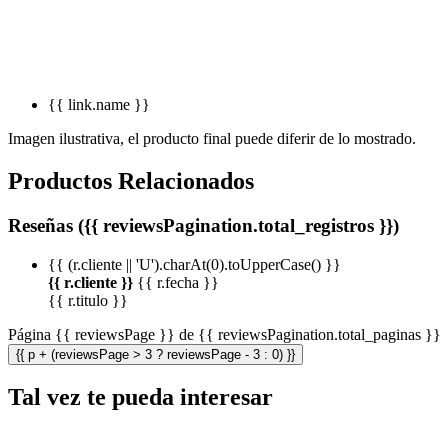
{{ link.name }}
Imagen ilustrativa, el producto final puede diferir de lo mostrado.
Productos Relacionados
Reseñas ({{ reviewsPagination.total_registros }})
{{ (r.cliente || 'U').charAt(0).toUpperCase() }}
{{ r.cliente }}
{{ r.fecha }}
{{ r.titulo }}
Página {{ reviewsPage }} de {{ reviewsPagination.total_paginas }}
{{ p + (reviewsPage > 3 ? reviewsPage - 3 : 0) }}
Tal vez te pueda interesar