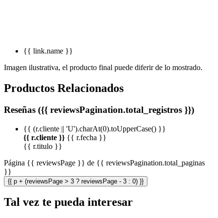
{{ link.name }}
Imagen ilustrativa, el producto final puede diferir de lo mostrado.
Productos Relacionados
Reseñas ({{ reviewsPagination.total_registros }})
{{ (r.cliente || 'U').charAt(0).toUpperCase() }}
{{ r.cliente }}
{{ r.fecha }}
{{ r.titulo }}
Página {{ reviewsPage }} de {{ reviewsPagination.total_paginas
}}
{{ p + (reviewsPage > 3 ? reviewsPage - 3 : 0) }}
Tal vez te pueda interesar