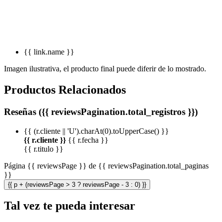
{{ link.name }}
Imagen ilustrativa, el producto final puede diferir de lo mostrado.
Productos Relacionados
Reseñas ({{ reviewsPagination.total_registros }})
{{ (r.cliente || 'U').charAt(0).toUpperCase() }}
{{ r.cliente }}
{{ r.fecha }}
{{ r.titulo }}
Página {{ reviewsPage }} de {{ reviewsPagination.total_paginas
}}
{{ p + (reviewsPage > 3 ? reviewsPage - 3 : 0) }}
Tal vez te pueda interesar