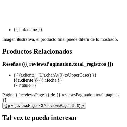
{{ link.name }}
Imagen ilustrativa, el producto final puede diferir de lo mostrado.
Productos Relacionados
Reseñas ({{ reviewsPagination.total_registros }})
{{ (r.cliente || 'U').charAt(0).toUpperCase() }}
{{ r.cliente }}
{{ r.fecha }}
{{ r.titulo }}
Página {{ reviewsPage }} de {{ reviewsPagination.total_paginas
}}
{{ p + (reviewsPage > 3 ? reviewsPage - 3 : 0) }}
Tal vez te pueda interesar