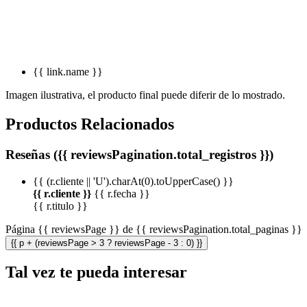
{{ link.name }}
Imagen ilustrativa, el producto final puede diferir de lo mostrado.
Productos Relacionados
Reseñas ({{ reviewsPagination.total_registros }})
{{ (r.cliente || 'U').charAt(0).toUpperCase() }}
{{ r.cliente }}
{{ r.fecha }}
{{ r.titulo }}
Página {{ reviewsPage }} de {{ reviewsPagination.total_paginas }}
{{ p + (reviewsPage > 3 ? reviewsPage - 3 : 0) }}
Tal vez te pueda interesar