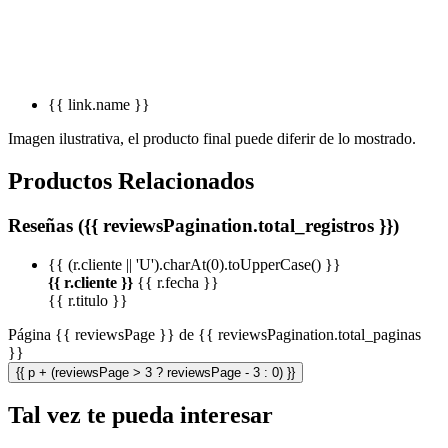
{{ link.name }}
Imagen ilustrativa, el producto final puede diferir de lo mostrado.
Productos Relacionados
Reseñas ({{ reviewsPagination.total_registros }})
{{ (r.cliente || 'U').charAt(0).toUpperCase() }}
{{ r.cliente }}
{{ r.fecha }}
{{ r.titulo }}
Página {{ reviewsPage }} de {{ reviewsPagination.total_paginas
}}
{{ p + (reviewsPage > 3 ? reviewsPage - 3 : 0) }}
Tal vez te pueda interesar