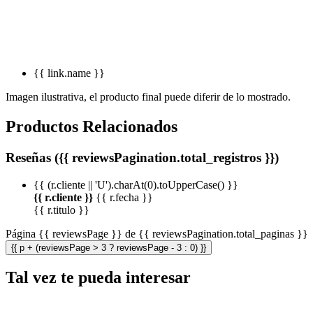
{{ link.name }}
Imagen ilustrativa, el producto final puede diferir de lo mostrado.
Productos Relacionados
Reseñas ({{ reviewsPagination.total_registros }})
{{ (r.cliente || 'U').charAt(0).toUpperCase() }}
{{ r.cliente }}
{{ r.fecha }}
{{ r.titulo }}
Página {{ reviewsPage }} de {{ reviewsPagination.total_paginas }}
{{ p + (reviewsPage > 3 ? reviewsPage - 3 : 0) }}
Tal vez te pueda interesar