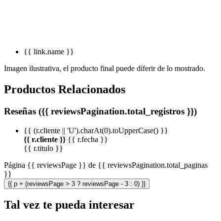
{{ link.name }}
Imagen ilustrativa, el producto final puede diferir de lo mostrado.
Productos Relacionados
Reseñas ({{ reviewsPagination.total_registros }})
{{ (r.cliente || 'U').charAt(0).toUpperCase() }}
{{ r.cliente }}
{{ r.fecha }}
{{ r.titulo }}
Página {{ reviewsPage }} de {{ reviewsPagination.total_paginas
}}
{{ p + (reviewsPage > 3 ? reviewsPage - 3 : 0) }}
Tal vez te pueda interesar