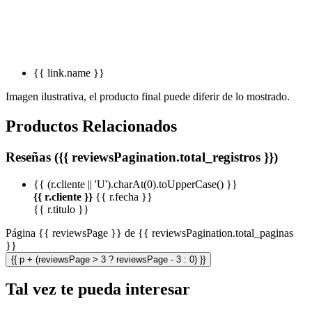
{{ link.name }}
Imagen ilustrativa, el producto final puede diferir de lo mostrado.
Productos Relacionados
Reseñas ({{ reviewsPagination.total_registros }})
{{ (r.cliente || 'U').charAt(0).toUpperCase() }}
{{ r.cliente }}
{{ r.fecha }}
{{ r.titulo }}
Página {{ reviewsPage }} de {{ reviewsPagination.total_paginas
}}
{{ p + (reviewsPage > 3 ? reviewsPage - 3 : 0) }}
Tal vez te pueda interesar