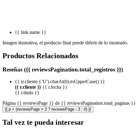
{{ link.name }}
Imagen ilustrativa, el producto final puede diferir de lo mostrado.
Productos Relacionados
Reseñas ({{ reviewsPagination.total_registros }})
{{ (r.cliente || 'U').charAt(0).toUpperCase() }}
{{ r.cliente }}
{{ r.fecha }}
{{ r.titulo }}
Página {{ reviewsPage }} de {{ reviewsPagination.total_paginas }}
{{ p + (reviewsPage > 3 ? reviewsPage - 3 : 0) }}
Tal vez te pueda interesar