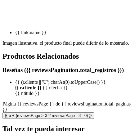
{{ link.name }}
Imagen ilustrativa, el producto final puede diferir de lo mostrado.
Productos Relacionados
Reseñas ({{ reviewsPagination.total_registros }})
{{ (r.cliente || 'U').charAt(0).toUpperCase() }}
{{ r.cliente }}
{{ r.fecha }}
{{ r.titulo }}
Página {{ reviewsPage }} de {{ reviewsPagination.total_paginas
}}
{{ p + (reviewsPage > 3 ? reviewsPage - 3 : 0) }}
Tal vez te pueda interesar