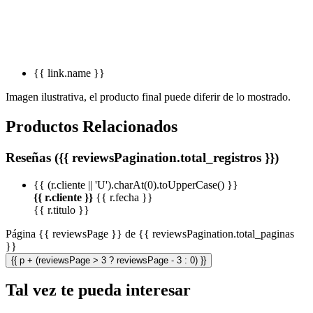
{{ link.name }}
Imagen ilustrativa, el producto final puede diferir de lo mostrado.
Productos Relacionados
Reseñas ({{ reviewsPagination.total_registros }})
{{ (r.cliente || 'U').charAt(0).toUpperCase() }}
{{ r.cliente }}
{{ r.fecha }}
{{ r.titulo }}
Página {{ reviewsPage }} de {{ reviewsPagination.total_paginas
}}
{{ p + (reviewsPage > 3 ? reviewsPage - 3 : 0) }}
Tal vez te pueda interesar