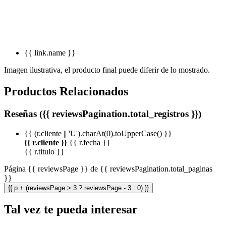
{{ link.name }}
Imagen ilustrativa, el producto final puede diferir de lo mostrado.
Productos Relacionados
Reseñas ({{ reviewsPagination.total_registros }})
{{ (r.cliente || 'U').charAt(0).toUpperCase() }}
{{ r.cliente }}
{{ r.fecha }}
{{ r.titulo }}
Página {{ reviewsPage }} de {{ reviewsPagination.total_paginas
}}
{{ p + (reviewsPage > 3 ? reviewsPage - 3 : 0) }}
Tal vez te pueda interesar