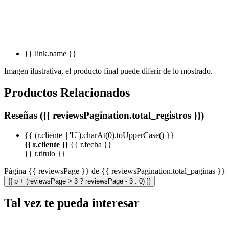
{{ link.name }}
Imagen ilustrativa, el producto final puede diferir de lo mostrado.
Productos Relacionados
Reseñas ({{ reviewsPagination.total_registros }})
{{ (r.cliente || 'U').charAt(0).toUpperCase() }}
{{ r.cliente }}
{{ r.fecha }}
{{ r.titulo }}
Página {{ reviewsPage }} de {{ reviewsPagination.total_paginas }}
{{ p + (reviewsPage > 3 ? reviewsPage - 3 : 0) }}
Tal vez te pueda interesar