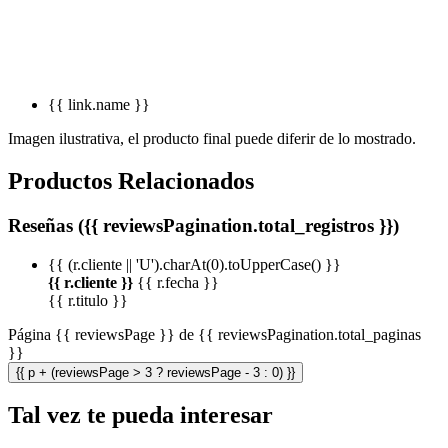
{{ link.name }}
Imagen ilustrativa, el producto final puede diferir de lo mostrado.
Productos Relacionados
Reseñas ({{ reviewsPagination.total_registros }})
{{ (r.cliente || 'U').charAt(0).toUpperCase() }}
{{ r.cliente }}
{{ r.fecha }}
{{ r.titulo }}
Página {{ reviewsPage }} de {{ reviewsPagination.total_paginas
}}
{{ p + (reviewsPage > 3 ? reviewsPage - 3 : 0) }}
Tal vez te pueda interesar