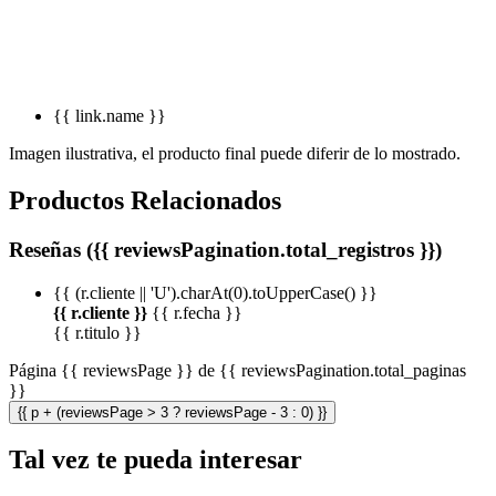
{{ link.name }}
Imagen ilustrativa, el producto final puede diferir de lo mostrado.
Productos Relacionados
Reseñas ({{ reviewsPagination.total_registros }})
{{ (r.cliente || 'U').charAt(0).toUpperCase() }}
{{ r.cliente }}
{{ r.fecha }}
{{ r.titulo }}
Página {{ reviewsPage }} de {{ reviewsPagination.total_paginas
}}
{{ p + (reviewsPage > 3 ? reviewsPage - 3 : 0) }}
Tal vez te pueda interesar