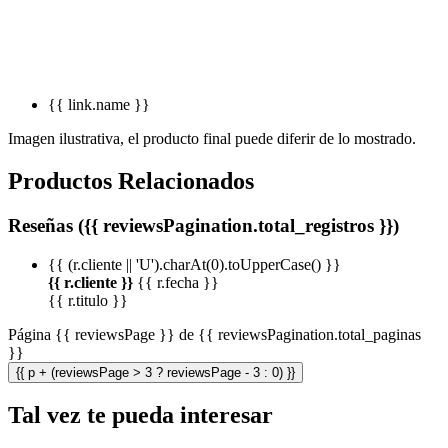
{{ link.name }}
Imagen ilustrativa, el producto final puede diferir de lo mostrado.
Productos Relacionados
Reseñas ({{ reviewsPagination.total_registros }})
{{ (r.cliente || 'U').charAt(0).toUpperCase() }}
{{ r.cliente }}
{{ r.fecha }}
{{ r.titulo }}
Página {{ reviewsPage }} de {{ reviewsPagination.total_paginas
}}
{{ p + (reviewsPage > 3 ? reviewsPage - 3 : 0) }}
Tal vez te pueda interesar