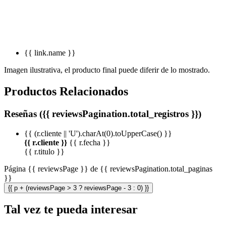
{{ link.name }}
Imagen ilustrativa, el producto final puede diferir de lo mostrado.
Productos Relacionados
Reseñas ({{ reviewsPagination.total_registros }})
{{ (r.cliente || 'U').charAt(0).toUpperCase() }}
{{ r.cliente }}
{{ r.fecha }}
{{ r.titulo }}
Página {{ reviewsPage }} de {{ reviewsPagination.total_paginas
}}
{{ p + (reviewsPage > 3 ? reviewsPage - 3 : 0) }}
Tal vez te pueda interesar