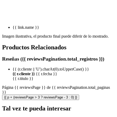
{{ link.name }}
Imagen ilustrativa, el producto final puede diferir de lo mostrado.
Productos Relacionados
Reseñas ({{ reviewsPagination.total_registros }})
{{ (r.cliente || 'U').charAt(0).toUpperCase() }}
{{ r.cliente }}
{{ r.fecha }}
{{ r.titulo }}
Página {{ reviewsPage }} de {{ reviewsPagination.total_paginas
}}
{{ p + (reviewsPage > 3 ? reviewsPage - 3 : 0) }}
Tal vez te pueda interesar