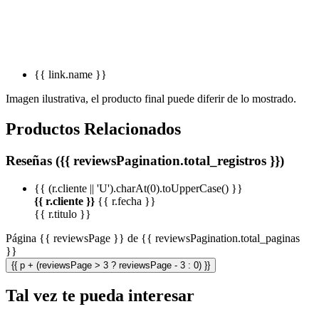
{{ link.name }}
Imagen ilustrativa, el producto final puede diferir de lo mostrado.
Productos Relacionados
Reseñas ({{ reviewsPagination.total_registros }})
{{ (r.cliente || 'U').charAt(0).toUpperCase() }}
{{ r.cliente }}
{{ r.fecha }}
{{ r.titulo }}
Página {{ reviewsPage }} de {{ reviewsPagination.total_paginas
}}
{{ p + (reviewsPage > 3 ? reviewsPage - 3 : 0) }}
Tal vez te pueda interesar