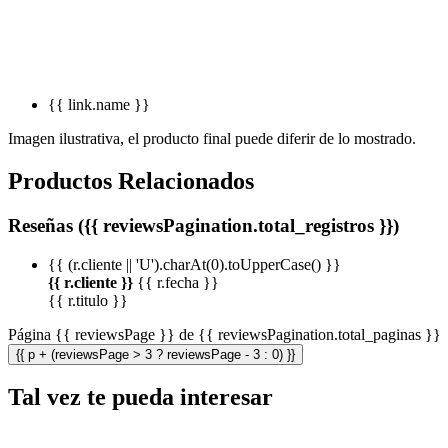
{{ link.name }}
Imagen ilustrativa, el producto final puede diferir de lo mostrado.
Productos Relacionados
Reseñas ({{ reviewsPagination.total_registros }})
{{ (r.cliente || 'U').charAt(0).toUpperCase() }}
{{ r.cliente }}
{{ r.fecha }}
{{ r.titulo }}
Página {{ reviewsPage }} de {{ reviewsPagination.total_paginas }}
{{ p + (reviewsPage > 3 ? reviewsPage - 3 : 0) }}
Tal vez te pueda interesar