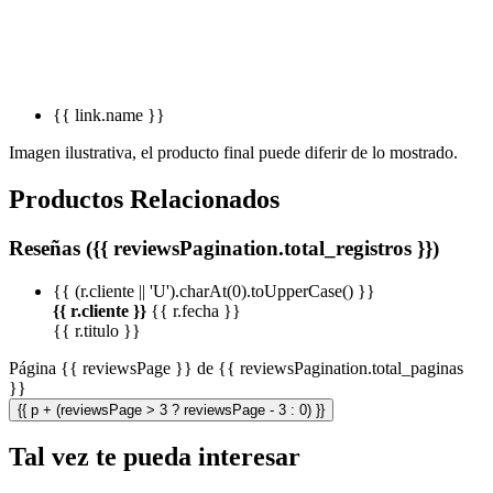
{{ link.name }}
Imagen ilustrativa, el producto final puede diferir de lo mostrado.
Productos Relacionados
Reseñas ({{ reviewsPagination.total_registros }})
{{ (r.cliente || 'U').charAt(0).toUpperCase() }}
{{ r.cliente }}
{{ r.fecha }}
{{ r.titulo }}
Página {{ reviewsPage }} de {{ reviewsPagination.total_paginas
}}
{{ p + (reviewsPage > 3 ? reviewsPage - 3 : 0) }}
Tal vez te pueda interesar