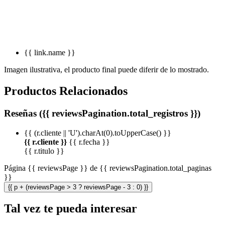
{{ link.name }}
Imagen ilustrativa, el producto final puede diferir de lo mostrado.
Productos Relacionados
Reseñas ({{ reviewsPagination.total_registros }})
{{ (r.cliente || 'U').charAt(0).toUpperCase() }}
{{ r.cliente }}
{{ r.fecha }}
{{ r.titulo }}
Página {{ reviewsPage }} de {{ reviewsPagination.total_paginas
}}
{{ p + (reviewsPage > 3 ? reviewsPage - 3 : 0) }}
Tal vez te pueda interesar