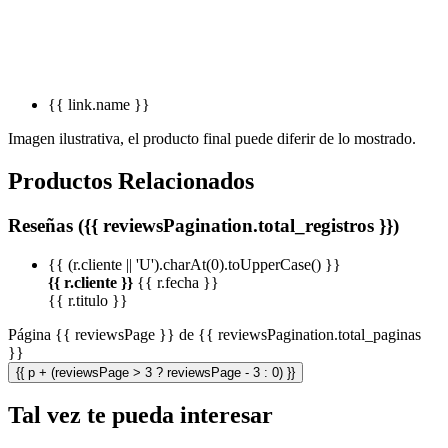
{{ link.name }}
Imagen ilustrativa, el producto final puede diferir de lo mostrado.
Productos Relacionados
Reseñas ({{ reviewsPagination.total_registros }})
{{ (r.cliente || 'U').charAt(0).toUpperCase() }}
{{ r.cliente }}
{{ r.fecha }}
{{ r.titulo }}
Página {{ reviewsPage }} de {{ reviewsPagination.total_paginas
}}
{{ p + (reviewsPage > 3 ? reviewsPage - 3 : 0) }}
Tal vez te pueda interesar