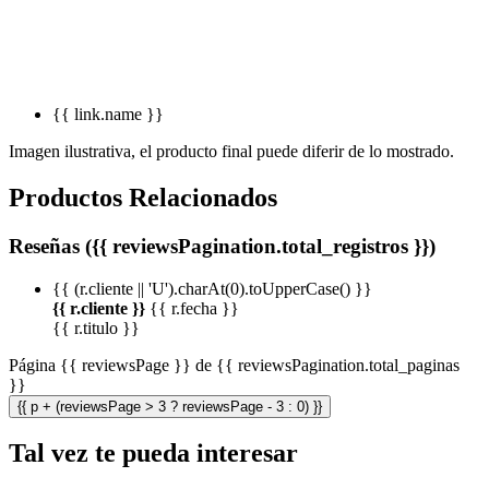
{{ link.name }}
Imagen ilustrativa, el producto final puede diferir de lo mostrado.
Productos Relacionados
Reseñas ({{ reviewsPagination.total_registros }})
{{ (r.cliente || 'U').charAt(0).toUpperCase() }}
{{ r.cliente }}
{{ r.fecha }}
{{ r.titulo }}
Página {{ reviewsPage }} de {{ reviewsPagination.total_paginas
}}
{{ p + (reviewsPage > 3 ? reviewsPage - 3 : 0) }}
Tal vez te pueda interesar