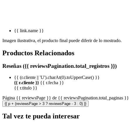
{{ link.name }}
Imagen ilustrativa, el producto final puede diferir de lo mostrado.
Productos Relacionados
Reseñas ({{ reviewsPagination.total_registros }})
{{ (r.cliente || 'U').charAt(0).toUpperCase() }}
{{ r.cliente }}
{{ r.fecha }}
{{ r.titulo }}
Página {{ reviewsPage }} de {{ reviewsPagination.total_paginas }}
{{ p + (reviewsPage > 3 ? reviewsPage - 3 : 0) }}
Tal vez te pueda interesar