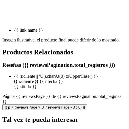
{{ link.name }}
Imagen ilustrativa, el producto final puede diferir de lo mostrado.
Productos Relacionados
Reseñas ({{ reviewsPagination.total_registros }})
{{ (r.cliente || 'U').charAt(0).toUpperCase() }}
{{ r.cliente }}
{{ r.fecha }}
{{ r.titulo }}
Página {{ reviewsPage }} de {{ reviewsPagination.total_paginas
}}
{{ p + (reviewsPage > 3 ? reviewsPage - 3 : 0) }}
Tal vez te pueda interesar