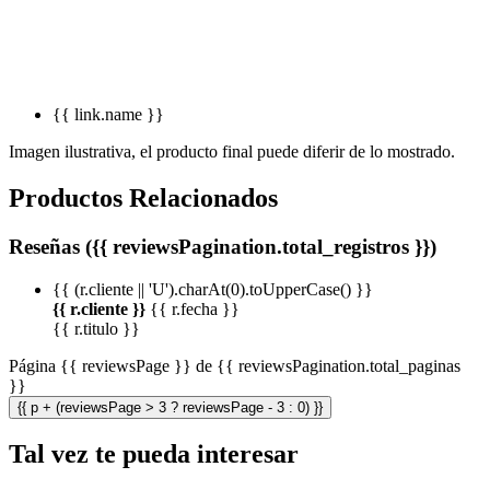
{{ link.name }}
Imagen ilustrativa, el producto final puede diferir de lo mostrado.
Productos Relacionados
Reseñas ({{ reviewsPagination.total_registros }})
{{ (r.cliente || 'U').charAt(0).toUpperCase() }}
{{ r.cliente }}
{{ r.fecha }}
{{ r.titulo }}
Página {{ reviewsPage }} de {{ reviewsPagination.total_paginas
}}
{{ p + (reviewsPage > 3 ? reviewsPage - 3 : 0) }}
Tal vez te pueda interesar