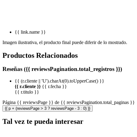
{{ link.name }}
Imagen ilustrativa, el producto final puede diferir de lo mostrado.
Productos Relacionados
Reseñas ({{ reviewsPagination.total_registros }})
{{ (r.cliente || 'U').charAt(0).toUpperCase() }}
{{ r.cliente }}
{{ r.fecha }}
{{ r.titulo }}
Página {{ reviewsPage }} de {{ reviewsPagination.total_paginas }}
{{ p + (reviewsPage > 3 ? reviewsPage - 3 : 0) }}
Tal vez te pueda interesar