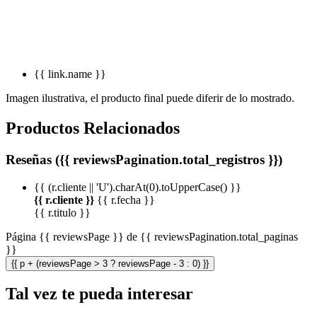
{{ link.name }}
Imagen ilustrativa, el producto final puede diferir de lo mostrado.
Productos Relacionados
Reseñas ({{ reviewsPagination.total_registros }})
{{ (r.cliente || 'U').charAt(0).toUpperCase() }}
{{ r.cliente }}
{{ r.fecha }}
{{ r.titulo }}
Página {{ reviewsPage }} de {{ reviewsPagination.total_paginas
}}
{{ p + (reviewsPage > 3 ? reviewsPage - 3 : 0) }}
Tal vez te pueda interesar