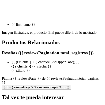
{{ link.name }}
Imagen ilustrativa, el producto final puede diferir de lo mostrado.
Productos Relacionados
Reseñas ({{ reviewsPagination.total_registros }})
{{ (r.cliente || 'U').charAt(0).toUpperCase() }}
{{ r.cliente }}
{{ r.fecha }}
{{ r.titulo }}
Página {{ reviewsPage }} de {{ reviewsPagination.total_paginas
}}
{{ p + (reviewsPage > 3 ? reviewsPage - 3 : 0) }}
Tal vez te pueda interesar